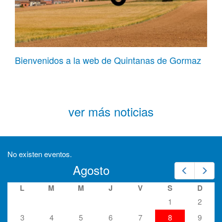
Bienvenidos a la web de Quintanas de Gormaz
ver más noticias
No existen eventos.
Agosto
Prev
Nex
L
M
M
J
V
S
D
1
2
3
4
5
6
7
8
9