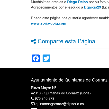
Muchísimas gracias a
Diego Delso
por su foto
Agradecimientos por el escudo a
Dgarcia29
(Lic
Desde esta página nos gustaria agradecer tambié
www.soria-goig.com
Comparte esta Página
Facebook
Twitter
Ayuntamiento de Quintanas de Gormaz
Plaza Mayor Nº 1
42313 - Quintanas de Gormaz (Soria)
975 340 978
quintanasgormaz@dipsoria.es